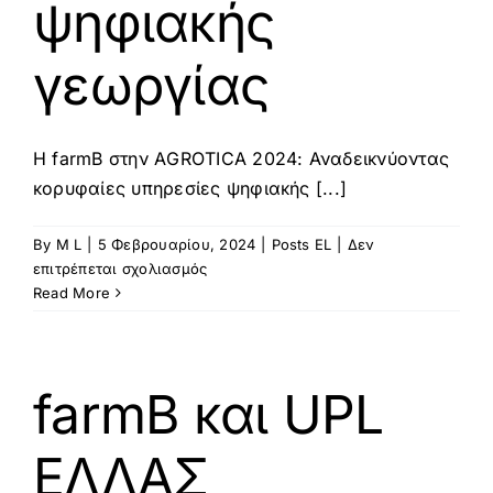
ψηφιακής
γεωργίας
Η farmB στην ΑGROTICA 2024: Αναδεικνύοντας
κορυφαίες υπηρεσίες ψηφιακής [...]
By
M L
|
5 Φεβρουαρίου, 2024
|
Posts EL
|
Δεν
στο
επιτρέπεται σχολιασμός
Η
Read More
FarmB
στην
ΑGROTICA
2024:
farmB και UPL
Αναδεικνύοντας
κορυφαίες
ΕΛΛΑΣ
υπηρεσίες
ψηφιακής