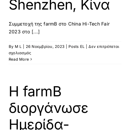
Shenzhen, Κίνα
Συμμετοχή της farmB στο China Hi-Tech Fair
2023 στο [...]
By
M L
|
26 Νοεμβρίου, 2023
|
Posts EL
|
Δεν επιτρέπεται
στο
σχολιασμός
Συμμετοχή
Read More
της
farmB
στο
China
Η farmB
Hi-
Tech
διοργάνωσε
Fair
2023
στο
Hμερίδα-
Shenzhen,
Κίνα