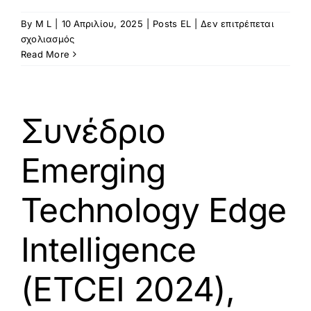
By
M L
|
10 Απριλίου, 2025
|
Posts EL
|
Δεν επιτρέπεται
στο
σχολιασμός
Η
Read More
farmB
και
η
AgroCares
Συνέδριο
ανακοινώνουν
τη
Emerging
στρατηγική
τους
συνεργασία
Technology Edge
Intelligence
(ETCEI 2024),