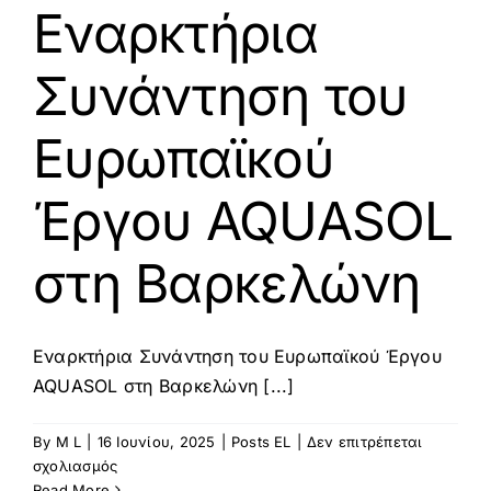
το
Εναρκτήρια
πρόγραμμα
FASTA
Συνάντηση του
Accelerator,
ενισχύοντας
την
Ευρωπαϊκού
καινοτομία
MRV
Έργου AQUASOL
για
τη
γεωργία
στη Βαρκελώνη
μηδενικών
εκπομπών
Εναρκτήρια Συνάντηση του Ευρωπαϊκού Έργου
AQUASOL στη Βαρκελώνη [...]
By
M L
|
16 Ιουνίου, 2025
|
Posts EL
|
Δεν επιτρέπεται
στο
σχολιασμός
Εναρκτήρια
Read More