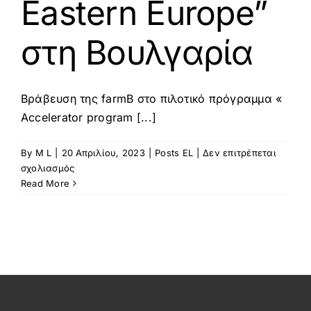
Eastern Europe”
στη Βουλγαρία
Βράβευση της farmB στο πιλοτικό πρόγραμμα «
Accelerator program [...]
By
M L
|
20 Απριλίου, 2023
|
Posts EL
|
Δεν επιτρέπεται
στο
σχολιασμός
Βράβευση
Read More
της
farmB
στο
πιλοτικό
πρόγραμμα
«
Accelerator
program