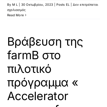
By
M L
|
30 Οκτωβρίου, 2023
|
Posts EL
|
Δεν επιτρέπεται
στο
σχολιασμός
Η
Read More
farmB
διοργάνωσε
Hμερίδα-
Eργαστήριο
Βράβευση της
με
τίτλο
farmB στο
«Ψηφιακός
Μετασχηματισμός
–
πιλοτικό
προς
μια
πρόγραμμα «
Βιώσιμη
Γεωργία»
Accelerator