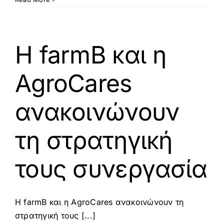
Συνάντηση
του
Ευρωπαϊκού
Έργου
Η farmB και η
AQUASOL
στη
AgroCares
Βαρκελώνη
ανακοινώνουν
τη στρατηγική
τους συνεργασία
Η farmB και η AgroCares ανακοινώνουν τη
στρατηγική τους [...]