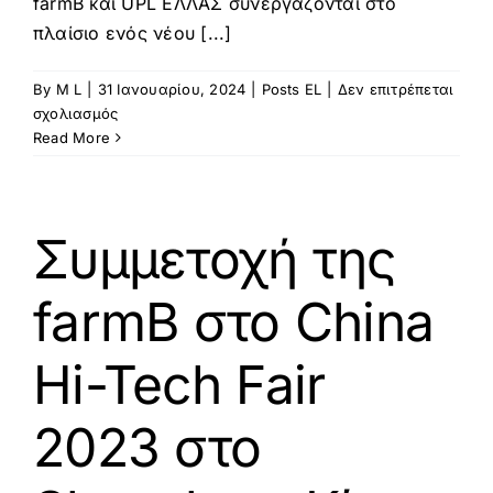
farmB και UPL ΕΛΛΑΣ συνεργάζονται στο
πλαίσιο ενός νέου [...]
By
M L
|
31 Ιανουαρίου, 2024
|
Posts EL
|
Δεν επιτρέπεται
στο
σχολιασμός
farmB
Read More
και
UPL
ΕΛΛΑΣ
συνεργάζονται
Συμμετοχή της
στο
πλαίσιο
farmB στο China
ενός
νέου
κοινού
Hi-Tech Fair
πιλοτικού
προγράμματος
2023 στο
Δέσμευσης
Άνθρακα