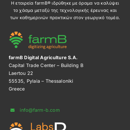
Η εταιρεία farmB® ιδρύθηκε με όραμα να καλύψει
for
το χάσμα μεταξύ της τεχνολογικής έρευνας και
start-
up
των καθημερινών πρακτικών στον γεωργικό τομέα.
enterprises
in
the
field
of
agriculture
farmB Digital Agriculture S.A.
between
Capital Trade Center – Building B
China
Laertou 22
and
55535, Pylaia – Thessaloniki
the
countries
Greece
of
Central
and
info@farm-b.com
Eastern
Europe”
στη