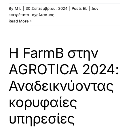
By
M L
|
30 Σεπτεμβρίου, 2024
|
Posts EL
|
Δεν
στο
επιτρέπεται σχολιασμός
Η
Read More
farmB
διοργάνωσε
το
farmB
Η FarmB στην
Forum
στο
ΑGROTICA 2024:
πλαίσιο
της
SEREXPO
Αναδεικνύοντας
2024
κορυφαίες
υπηρεσίες