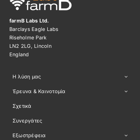
Βουλγαρία
farmB Labs Ltd.
Barclays Eagle Labs
Riseholme Park
LN2 2LG, Lincoln
England
Η λύση μας
Έρευνα & Καινοτομία
Σχετικά
Συνεργάτες
Εξωστρέφεια