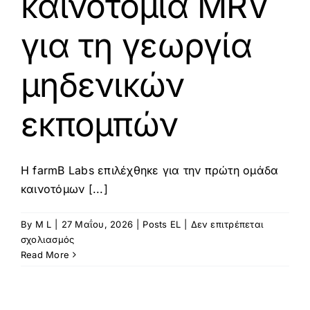
καινοτομία MRV
για τη γεωργία
μηδενικών
εκπομπών
Η farmB Labs επιλέχθηκε για την πρώτη ομάδα
καινοτόμων [...]
By
M L
|
27 Μαΐου, 2026
|
Posts EL
|
Δεν επιτρέπεται
στο
σχολιασμός
Η
Read More
farmB
Labs
ολοκληρώνει