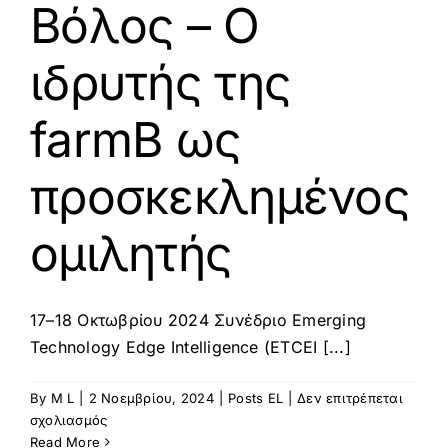
Βόλος – Ο
ιδρυτής της
farmB ως
προσκεκλημένος
ομιλητής
17–18 Οκτωβρίου 2024 Συνέδριο Emerging
Technology Edge Intelligence (ETCEI [...]
By
M L
|
2 Νοεμβρίου, 2024
|
Posts EL
|
Δεν επιτρέπεται
στο
σχολιασμός
Συνέδριο
Read More