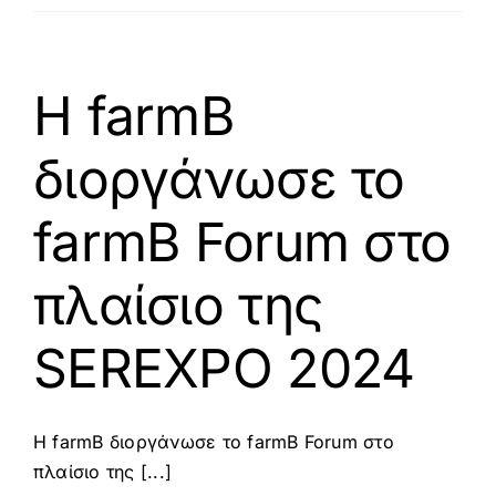
Emerging
Technology
Edge
Intelligence
Η farmB
(ETCEI
2024),
διοργάνωσε το
Βόλος
–
Ο
farmB Forum στο
ιδρυτής
της
πλαίσιο της
farmB
ως
προσκεκλημένος
SEREXPO 2024
ομιλητής
Η farmB διοργάνωσε το farmB Forum στο
πλαίσιο της [...]