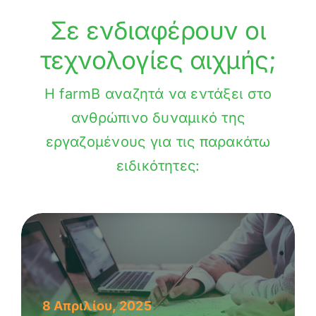
Σε ενδιαφέρουν οι
τεχνολογίες αιχμής;
Η farmB αναζητά να εντάξει στο
ανθρώπινο δυναμικό της
εργαζομένους για τις παρακάτω
ειδικότητες:
8 Απριλίου, 2025