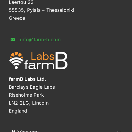
Laertou 22
55535, Pylaia – Thessaloniki
Greece
info@farm-b.com
farmB Labs Ltd.
Barclays Eagle Labs
Riseholme Park
LN2 2LG, Lincoln
England
Η λύση μας