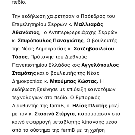
πεδίο.
Την εκδήλωση χαιρέτησαν ο Πρόεδρος του
Επιμελητηρίου Σερρών κ.
Μαλλιαράς
Αθανάσιος
, ο Αντιπεριφερειάρχης Σερρών
κ.
Σπυρόπουλος Παναγιώτης
, Ο βουλευτής
της Νέας Δημοκρατίας κ.
Χατζηβασιλείου
Τάσος,
Πρύτανης του Διεθνούς
Πανεπιστημίου Ελλάδος κος
Αγγελόπουλος
Σταμάτης
και ο βουλευτής της Νέας
Δημοκρατίας κ.
Μπούμπας Κώστας.
Η
εκδήλωση ξεκίνησε με επίδειξη καινοτόμων
τεχνολογιών στο πεδίο. O Εμπορικός
Διευθυντής της farmB, κ.
Ηλίας Πλατής
μαζί
με τον κ.
Στασινό Στέργιο
, παρουσίασαν στο
κοινό εφαρμογή μεταβλητής λίπανσης μέσα
από το σύστημα της farmB με τη χρήση