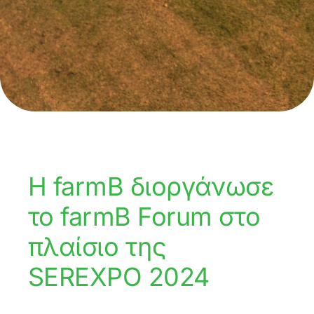
Η farmB διοργάνωσε
το farmB Forum στο
πλαίσιο της
SEREXPO 2024